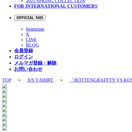
2025 SPRING COLLECTION
FOR INTERNATIONAL CUSTOMERS
OFFICIAL SNS
Instagram
X
LINE
BLOG
会員登録
ログイン
メルマガ登録・解除
お問い合わせ
TOP
＞
S/S T-SHIRT
＞
「ROTTENGRAFFTY VS KOS