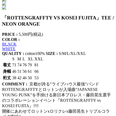
「ROTTENGRAFFTY VS KOSEI FUJITA」TEE /
NEON ORANGE
PRICE :
5,500円(税込)
COLOR :
BLACK
WHITE
QUALITY :
cotton100%
SIZE :
S/M/L/XL/XXL
S
M
L
XL
XXL
着丈
71
74
76
79
81
身幅
46
51
56
61
66
裄丈
38
42
46
50
53
COMMENT :
京都が誇る”ライブハウス最強”バンド
ROTTENGRAFFTYとロットンが入場曲”JAPANESE
YOUNG PUNK”を手掛ける新日本プロレス・藤田晃生選手
のコラボレーションイベント『ROTTENGRAFFTY vs
KOSEI FUJITA』!!!!
開催にあわせてロットンxロリクレx藤田晃生トリプルコラ