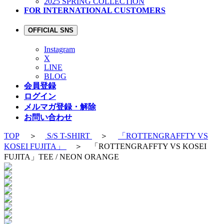
2025 SPRING COLLECTION
FOR INTERNATIONAL CUSTOMERS
OFFICIAL SNS
Instagram
X
LINE
BLOG
会員登録
ログイン
メルマガ登録・解除
お問い合わせ
TOP
＞
S/S T-SHIRT
＞
「ROTTENGRAFFTY VS
KOSEI FUJITA」
＞ 「ROTTENGRAFFTY VS KOSEI
FUJITA」TEE / NEON ORANGE