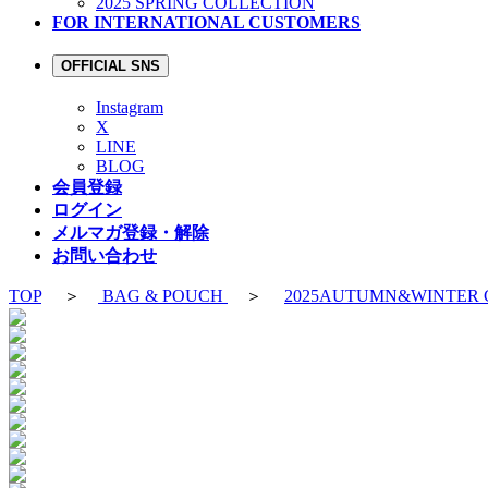
2025 SPRING COLLECTION
FOR INTERNATIONAL CUSTOMERS
OFFICIAL SNS
Instagram
X
LINE
BLOG
会員登録
ログイン
メルマガ登録・解除
お問い合わせ
TOP
＞
BAG & POUCH
＞
2025AUTUMN&WINTER 