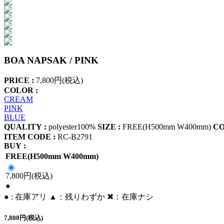
BOA NAPSAK / PINK
PRICE :
7,800円(税込)
COLOR :
CREAM
PINK
BLUE
QUALITY :
polyester100%
SIZE :
FREE(H500mm W400mm)
C
ITEM CODE :
RC-B2791
BUY :
FREE(H500mm W400mm)
7,800円(税込)
●
● : 在庫アリ ▲：残りわずか ✖︎：在庫ナシ
7,800円(税込)