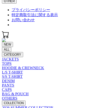
OTHER
プライバシーポリシー
特定商取引法に関する表示
お問い合わせ
NEW
ALL
CATEGORY
JACKETS
TOPS
HOODIE & CREWNECK
L/S T-SHIRT
S/S T-SHIRT
DENIM
PANTS
CAPS
BAG & POUCH
OTHERS
COLLECTION
2026 SUMMER COLLECTION