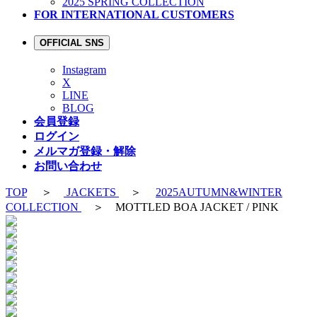
2025 SPRING COLLECTION
FOR INTERNATIONAL CUSTOMERS
OFFICIAL SNS
Instagram
X
LINE
BLOG
会員登録
ログイン
メルマガ登録・解除
お問い合わせ
TOP
＞
JACKETS
＞
2025AUTUMN&WINTER
COLLECTION
＞ MOTTLED BOA JACKET / PINK