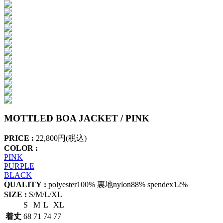
MOTTLED BOA JACKET / PINK
PRICE :
22,800円(税込)
COLOR :
PINK
PURPLE
BLACK
QUALITY :
polyester100% 裏地nylon88% spendex12%
SIZE :
S/M/L/XL
S
M
L
XL
着丈
68
71
74
77