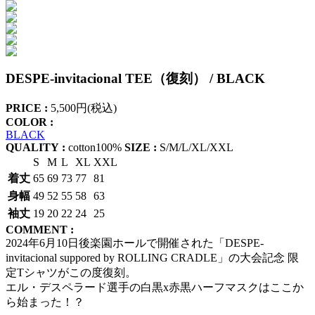
DESPE-invitacional TEE（復刻） / BLACK
PRICE :
5,500円(税込)
COLOR :
BLACK
QUALITY :
cotton100%
SIZE :
S/M/L/XL/XXL
S
M
L
XL
XXL
着丈
65
69
73
77
81
身幅
49
52
55
58
63
袖丈
19
20
22
24
25
COMMENT :
2024年6月10日後楽園ホールで開催された「DESPE-
invitacional suppored by ROLLING CRADLE」の大会記念 限
定Tシャツがこの度復刻。
エル・デスペラード選手の白黒x赤黒ハーフマスクはここか
ら始まった！？