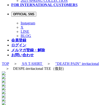
2025 SPRING COLLECTION
FOR INTERNATIONAL CUSTOMERS
OFFICIAL SNS
Instagram
X
LINE
BLOG
会員登録
ログイン
メルマガ登録・解除
お問い合わせ
TOP
＞
S/S T-SHIRT
＞
"DEATH PAIN" invitacional
＞ DESPE-invitacional TEE（復刻）