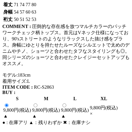
着丈
71
74
77
80
身幅
54
57
60
63
裄丈
50
51
52
53
COMMENT :
圧倒的な存在感を放つマルチカラーのパッチ
ワークチェック柄トップス。首元はVネック仕様になってお
り、90'sストリートのようなリラックスした抜け感をプラ
ス。身幅にゆとりを持たせたルーズなシルエットで太めのデ
ニムやチノ、ショーツと合わせたタフなスタイリングも◎。
同シリーズのショーツと合わせたクレイジーセットアップも
オススメ。
モデル:183cm
着用サイズ:L
ITEM CODE :
RC-S2863
BUY :
S
M
L
XL
9,800円(税込)
9,800円(税込)
9,800円(税込)
9,800円(税込)
×
▲
▲
▲
● : 在庫アリ ▲：残りわずか ✖︎：在庫ナシ