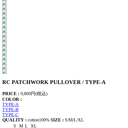
RC PATCHWORK PULLOVER / TYPE-A
PRICE :
9,800円(税込)
COLOR :
TYPE-A
TYPE-B
TYPE-C
QUALITY :
cotton100%
SIZE :
S/M/L/XL
S
M
L
XL