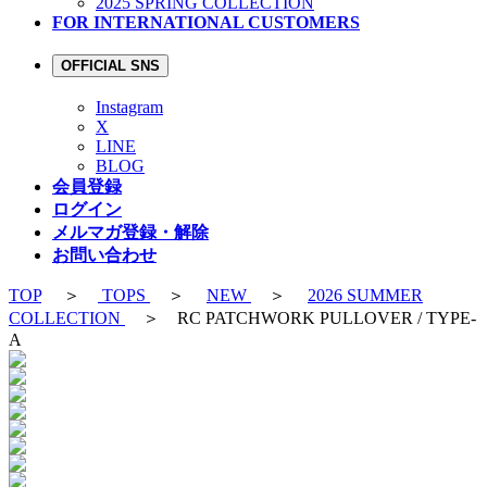
2025 SPRING COLLECTION
FOR INTERNATIONAL CUSTOMERS
OFFICIAL SNS
Instagram
X
LINE
BLOG
会員登録
ログイン
メルマガ登録・解除
お問い合わせ
TOP
＞
TOPS
＞
NEW
＞
2026 SUMMER
COLLECTION
＞ RC PATCHWORK PULLOVER / TYPE-
A