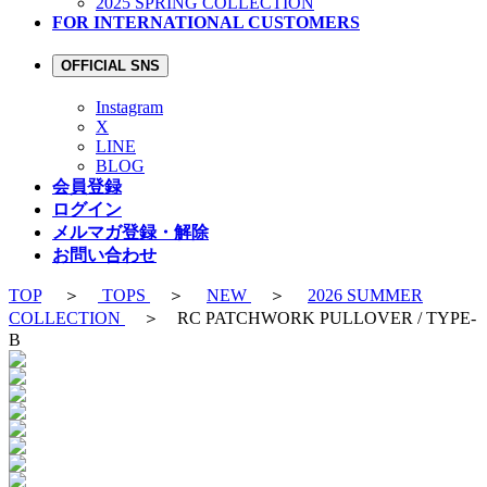
2025 SPRING COLLECTION
FOR INTERNATIONAL CUSTOMERS
OFFICIAL SNS
Instagram
X
LINE
BLOG
会員登録
ログイン
メルマガ登録・解除
お問い合わせ
TOP
＞
TOPS
＞
NEW
＞
2026 SUMMER
COLLECTION
＞ RC PATCHWORK PULLOVER / TYPE-
B