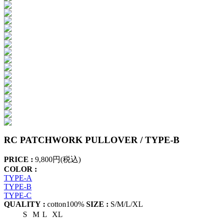
RC PATCHWORK PULLOVER / TYPE-B
PRICE :
9,800円(税込)
COLOR :
TYPE-A
TYPE-B
TYPE-C
QUALITY :
cotton100%
SIZE :
S/M/L/XL
S
M
L
XL