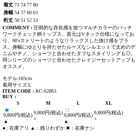
着丈
71
74
77
80
身幅
54
57
60
63
裄丈
50
51
52
53
COMMENT :
圧倒的な存在感を放つマルチカラーのパッチ
ワークチェック柄トップス。首元はVネック仕様になってお
り、90'sストリートのようなリラックスした抜け感をプラ
ス。身幅にゆとりを持たせたルーズなシルエットで太めのデ
ニムやチノ、ショーツと合わせたタフなスタイリングも◎。
同シリーズのショーツと合わせたクレイジーセットアップも
オススメ。
モデル:183cm
着用サイズ:L
ITEM CODE :
RC-S2863
BUY :
S
M
L
XL
9,800円(税込)
9,800円(税込)
9,800円(税込)
9,800円(税込)
×
×
▲
▲
● : 在庫アリ ▲：残りわずか ✖︎：在庫ナシ