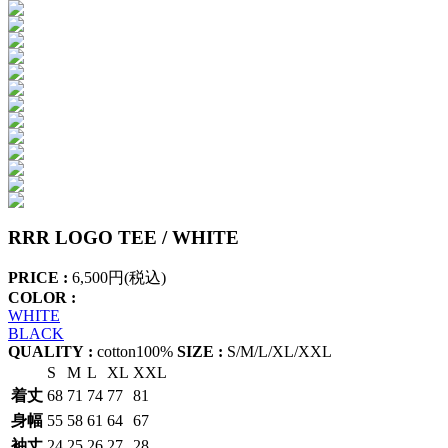
RRR LOGO TEE / WHITE
PRICE :
6,500円(税込)
COLOR :
WHITE
BLACK
QUALITY :
cotton100%
SIZE :
S/M/L/XL/XXL
S
M
L
XL
XXL
着丈
68
71
74
77
81
身幅
55
58
61
64
67
袖丈
24
25
26
27
28