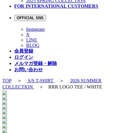
2025 SPRING COLLECTION
FOR INTERNATIONAL CUSTOMERS
OFFICIAL SNS
Instagram
X
LINE
BLOG
会員登録
ログイン
メルマガ登録・解除
お問い合わせ
TOP
＞
S/S T-SHIRT
＞
2026 SUMMER
COLLECTION
＞ RRR LOGO TEE / WHITE