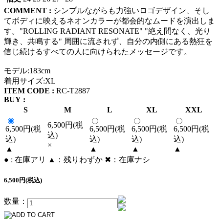
COMMENT :
シンプルながらも力強いロゴデザイン、そし
てボディに映えるネオンカラーが都会的なムードを演出しま
す。"ROLLING RADIANT RESONATE" "絶え間なく、光り
輝き、共鳴する" 周囲に流されず、自分の内側にある熱狂を
信じ続けるすべての人に向けられたメッセージです。
モデル:183cm
着用サイズ:XL
ITEM CODE :
RC-T2887
BUY :
S
M
L
XL
XXL
6,500円(税
6,500円(税
6,500円(税
6,500円(税
6,500円(税
込)
込)
込)
込)
込)
×
▲
▲
▲
▲
● : 在庫アリ ▲：残りわずか ✖︎：在庫ナシ
6,500円(税込)
数量：