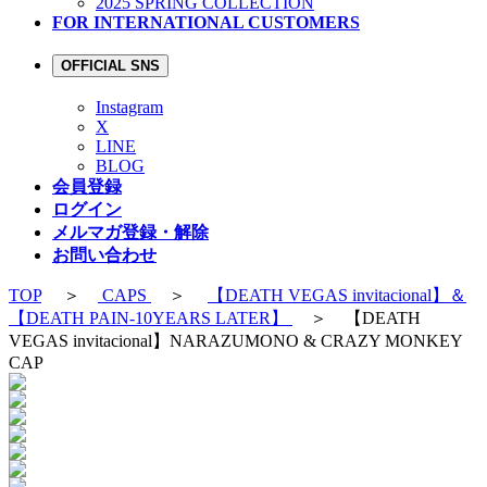
2025 SPRING COLLECTION
FOR INTERNATIONAL CUSTOMERS
OFFICIAL SNS
Instagram
X
LINE
BLOG
会員登録
ログイン
メルマガ登録・解除
お問い合わせ
TOP
＞
CAPS
＞
【DEATH VEGAS invitacional】＆
【DEATH PAIN-10YEARS LATER】
＞ 【DEATH
VEGAS invitacional】NARAZUMONO & CRAZY MONKEY
CAP