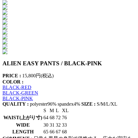
ALIEN EASY PANTS / BLACK-PINK
PRICE :
15,800円(税込)
COLOR :
BLACK-RED
BLACK-GREEN
BLACK-PINK
QUALITY :
polyester96% spandex4%
SIZE :
S/M/L/XL
S
M
L
XL
WAIST(上がり寸)
64
68
72
76
WIDE
30
31
32
33
LENGTH
65
66
67
68