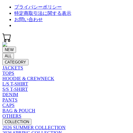
プライバシーポリシー
特定商取引法に関する表示
お問い合わせ
NEW
ALL
CATEGORY
JACKETS
TOPS
HOODIE & CREWNECK
L/S T-SHIRT
S/S T-SHIRT
DENIM
PANTS
CAPS
BAG & POUCH
OTHERS
COLLECTION
2026 SUMMER COLLECTION
2026 SPRING COLLECTION