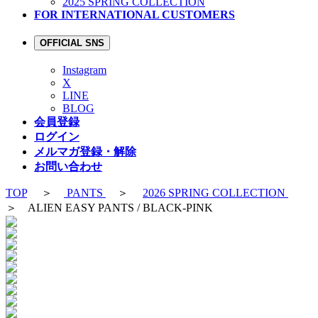
2025 SPRING COLLECTION
FOR INTERNATIONAL CUSTOMERS
OFFICIAL SNS
Instagram
X
LINE
BLOG
会員登録
ログイン
メルマガ登録・解除
お問い合わせ
TOP
＞
PANTS
＞
2026 SPRING COLLECTION
＞ ALIEN EASY PANTS / BLACK-PINK