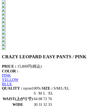
CRAZY LEOPARD EASY PANTS / PINK
PRICE :
15,800円(税込)
COLOR :
PINK
YELLOW
BLUE
QUALITY :
rayon100%
SIZE :
S/M/L/XL
S
M
L
XL
WAIST(上がり寸)
64
68
72
76
WIDE
30
31
32
33