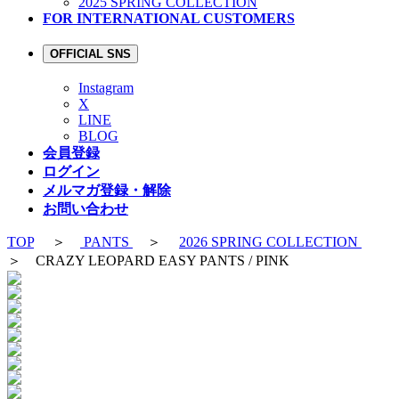
2025 SPRING COLLECTION
FOR INTERNATIONAL CUSTOMERS
OFFICIAL SNS
Instagram
X
LINE
BLOG
会員登録
ログイン
メルマガ登録・解除
お問い合わせ
TOP
＞
PANTS
＞
2026 SPRING COLLECTION
＞ CRAZY LEOPARD EASY PANTS / PINK