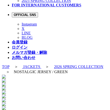
2025 SPRING COLLECTION
FOR INTERNATIONAL CUSTOMERS
OFFICIAL SNS
Instagram
X
LINE
BLOG
会員登録
ログイン
メルマガ登録・解除
お問い合わせ
TOP
＞
JACKETS
＞
2026 SPRING COLLECTION
＞ NOSTALGIC JERSEY / GREEN