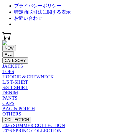
プライバシーポリシー
特定商取引法に関する表示
お問い合わせ
NEW
ALL
CATEGORY
JACKETS
TOPS
HOODIE & CREWNECK
L/S T-SHIRT
S/S T-SHIRT
DENIM
PANTS
CAPS
BAG & POUCH
OTHERS
COLLECTION
2026 SUMMER COLLECTION
2026 SPRING COLLECTION