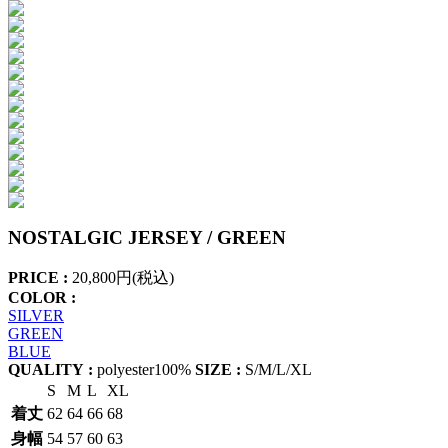
NOSTALGIC JERSEY / GREEN
PRICE :
20,800円(税込)
COLOR :
SILVER
GREEN
BLUE
QUALITY :
polyester100%
SIZE :
S/M/L/XL
S
M
L
XL
着丈
62
64
66
68
身幅
54
57
60
63