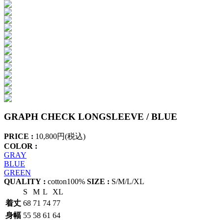
GRAPH CHECK LONGSLEEVE / BLUE
PRICE :
10,800円(税込)
COLOR :
GRAY
BLUE
GREEN
QUALITY :
cotton100%
SIZE :
S/M/L/XL
S
M
L
XL
着丈
68
71
74
77
身幅
55
58
61
64