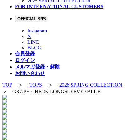
2025 SPRING COLLECTION
FOR INTERNATIONAL CUSTOMERS
OFFICIAL SNS
Instagram
X
LINE
BLOG
会員登録
ログイン
メルマガ登録・解除
お問い合わせ
TOP
＞
TOPS
＞
2026 SPRING COLLECTION
＞ GRAPH CHECK LONGSLEEVE / BLUE