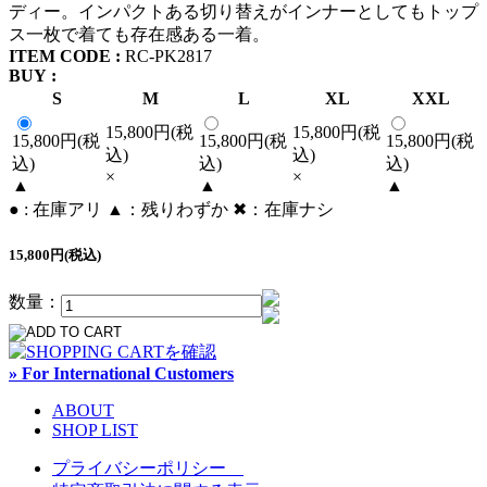
ディー。インパクトある切り替えがインナーとしてもトップ
ス一枚で着ても存在感ある一着。
ITEM CODE :
RC-PK2817
BUY :
S
M
L
XL
XXL
15,800円(税
15,800円(税
15,800円(税
15,800円(税
15,800円(税
込)
込)
込)
込)
込)
×
×
▲
▲
▲
● : 在庫アリ ▲：残りわずか ✖︎：在庫ナシ
15,800円(税込)
数量：
» For International Customers
ABOUT
SHOP LIST
プライバシーポリシー