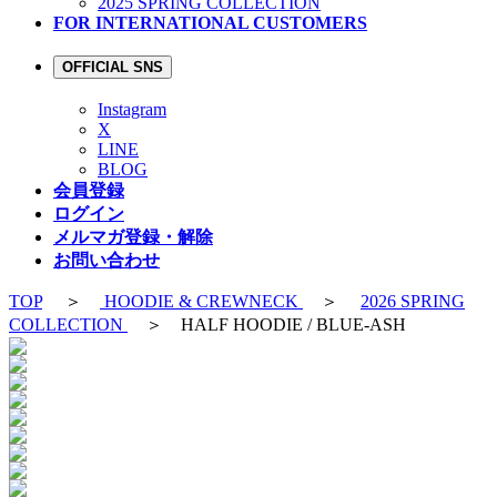
2025 SPRING COLLECTION
FOR INTERNATIONAL CUSTOMERS
OFFICIAL SNS
Instagram
X
LINE
BLOG
会員登録
ログイン
メルマガ登録・解除
お問い合わせ
TOP
＞
HOODIE & CREWNECK
＞
2026 SPRING
COLLECTION
＞ HALF HOODIE / BLUE-ASH