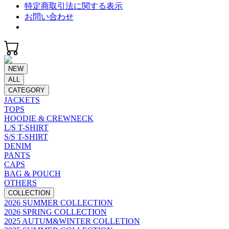
特定商取引法に関する表示
お問い合わせ
NEW
ALL
CATEGORY
JACKETS
TOPS
HOODIE & CREWNECK
L/S T-SHIRT
S/S T-SHIRT
DENIM
PANTS
CAPS
BAG & POUCH
OTHERS
COLLECTION
2026 SUMMER COLLECTION
2026 SPRING COLLECTION
2025 AUTUM&WINTER COLLETION