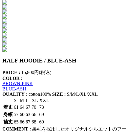
HALF HOODIE / BLUE-ASH
PRICE :
15,800円(税込)
COLOR :
BROWN-PINK
BLUE-ASH
QUALITY :
cotton100%
SIZE :
S/M/L/XL/XXL
S
M
L
XL
XXL
着丈
61
64
67
70
73
身幅
57
60
63
66
69
袖丈
65
66
67
68
69
COMMENT :
裏毛を採用したオリジナルシルエットのフー