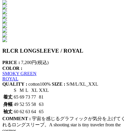
RLCR LONGSLEEVE / ROYAL
PRICE :
7,200円(税込)
COLOR :
SMOKY GREEN
ROYAL
QUALITY :
cotton100%
SIZE :
S/M/L/XL_XXL
S
M
L
XL
XXL
着丈
65
69
73
77
81
身幅
49
52
55
58
63
袖丈
60
62
63
64
65
COMMENT :
宇宙を感じるグラフィックが気分を上げてく
れるロングスリーブ。A shooting star is tiny traveler from the
cosmos.