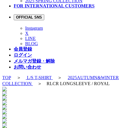
2025 SPRING COLLECTION
FOR INTERNATIONAL CUSTOMERS
OFFICIAL SNS
Instagram
X
LINE
BLOG
会員登録
ログイン
メルマガ登録・解除
お問い合わせ
TOP
＞
L/S T-SHIRT
＞
2025AUTUMN&WINTER
COLLECTION
＞ RLCR LONGSLEEVE / ROYAL