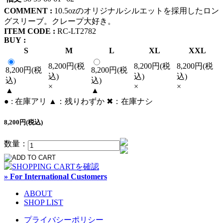
COMMENT :
10.5ozのオリジナルシルエットを採用したロン
グスリーブ。クレープ大好き。
ITEM CODE :
RC-LT2782
BUY :
S
M
L
XL
XXL
8,200円(税
8,200円(税
8,200円(税
8,200円(税
8,200円(税
込)
込)
込)
込)
込)
×
×
×
▲
▲
● : 在庫アリ ▲：残りわずか ✖︎：在庫ナシ
8,200円(税込)
数量：
» For International Customers
ABOUT
SHOP LIST
プライバシーポリシー