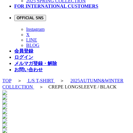
2025 SPRING COLLECTION
FOR INTERNATIONAL CUSTOMERS
OFFICIAL SNS
Instagram
X
LINE
BLOG
会員登録
ログイン
メルマガ登録・解除
お問い合わせ
TOP
＞
L/S T-SHIRT
＞
2025AUTUMN&WINTER
COLLECTION
＞ CREPE LONGSLEEVE / BLACK