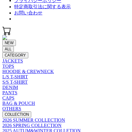
プライバシーポリシー
特定商取引法に関する表示
お問い合わせ
NEW
ALL
CATEGORY
JACKETS
TOPS
HOODIE & CREWNECK
L/S T-SHIRT
S/S T-SHIRT
DENIM
PANTS
CAPS
BAG & POUCH
OTHERS
COLLECTION
2026 SUMMER COLLECTION
2026 SPRING COLLECTION
2025 AUTUM&WINTER COLLETION