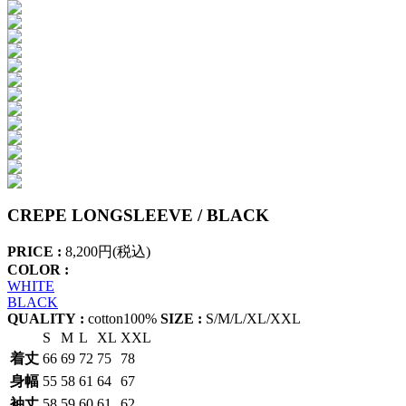
CREPE LONGSLEEVE / BLACK
PRICE :
8,200円(税込)
COLOR :
WHITE
BLACK
QUALITY :
cotton100%
SIZE :
S/M/L/XL/XXL
S
M
L
XL
XXL
着丈
66
69
72
75
78
身幅
55
58
61
64
67
袖丈
58
59
60
61
62