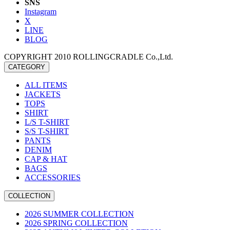
SNS
Instagram
X
LINE
BLOG
COPYRIGHT 2010 ROLLINGCRADLE Co.,Ltd.
CATEGORY
ALL ITEMS
JACKETS
TOPS
SHIRT
L/S T-SHIRT
S/S T-SHIRT
PANTS
DENIM
CAP & HAT
BAGS
ACCESSORIES
COLLECTION
2026 SUMMER COLLECTION
2026 SPRING COLLECTION