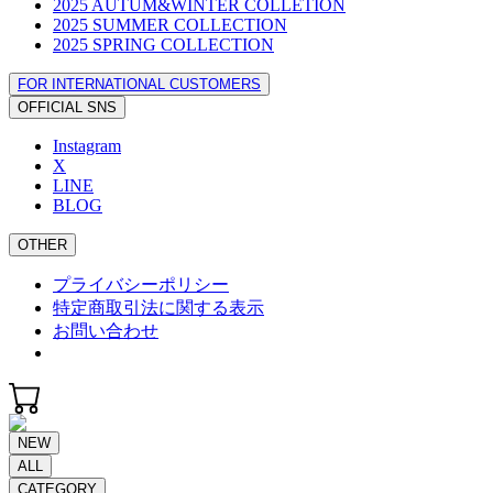
2025 AUTUM&WINTER COLLETION
2025 SUMMER COLLECTION
2025 SPRING COLLECTION
FOR INTERNATIONAL CUSTOMERS
OFFICIAL SNS
Instagram
X
LINE
BLOG
OTHER
プライバシーポリシー
特定商取引法に関する表示
お問い合わせ
NEW
ALL
CATEGORY