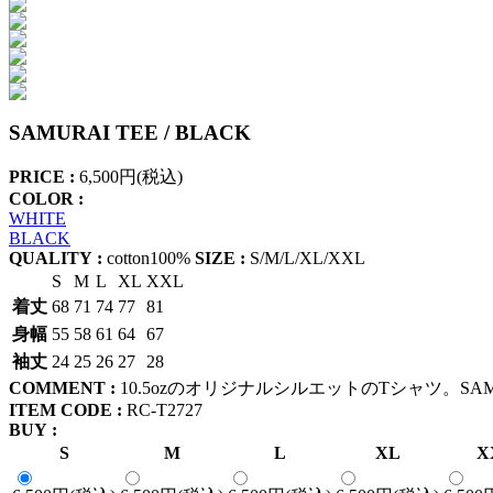
SAMURAI TEE / BLACK
PRICE :
6,500円(税込)
COLOR :
WHITE
BLACK
QUALITY :
cotton100%
SIZE :
S/M/L/XL/XXL
S
M
L
XL
XXL
着丈
68
71
74
77
81
身幅
55
58
61
64
67
袖丈
24
25
26
27
28
COMMENT :
10.5ozのオリジナルシルエットのTシャツ。SA
ITEM CODE :
RC-T2727
BUY :
S
M
L
XL
X