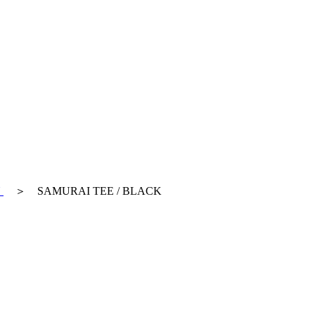
N
＞ SAMURAI TEE / BLACK