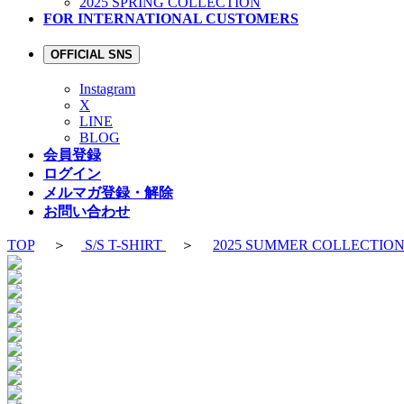
2025 SPRING COLLECTION
FOR INTERNATIONAL CUSTOMERS
OFFICIAL SNS
Instagram
X
LINE
BLOG
会員登録
ログイン
メルマガ登録・解除
お問い合わせ
TOP
＞
S/S T-SHIRT
＞
2025 SUMMER COLLECTIO