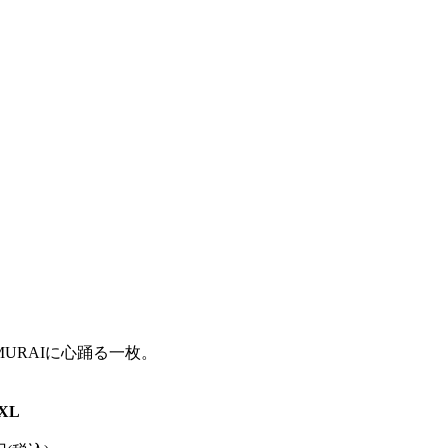
MURAIに心踊る一枚。
XL