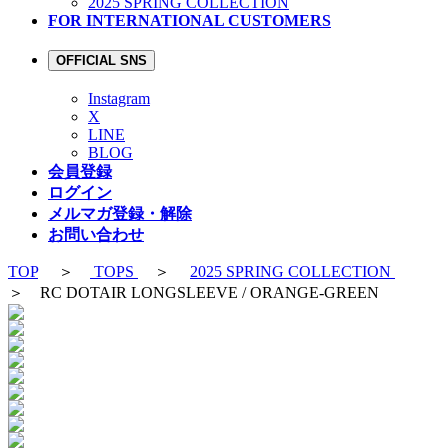
2025 SPRING COLLECTION
FOR INTERNATIONAL CUSTOMERS
OFFICIAL SNS
Instagram
X
LINE
BLOG
会員登録
ログイン
メルマガ登録・解除
お問い合わせ
TOP
＞
TOPS
＞
2025 SPRING COLLECTION
＞ RC DOTAIR LONGSLEEVE / ORANGE-GREEN