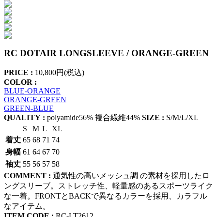
RC DOTAIR LONGSLEEVE / ORANGE-GREEN
PRICE :
10,800円(税込)
COLOR :
BLUE-ORANGE
ORANGE-GREEN
GREEN-BLUE
QUALITY :
polyamide56% 複合繊維44%
SIZE :
S/M/L/XL
S
M
L
XL
着丈
65
68
71
74
身幅
61
64
67
70
袖丈
55
56
57
58
COMMENT :
通気性の高いメッシュ調 の素材を採用したロ
ングスリーブ。ストレッチ性、軽量感のあるスポーツライク
な一着。FRONTとBACKで異なるカラーを採用、カラフル
なアイテム。
ITEM CODE :
RC-LT2612