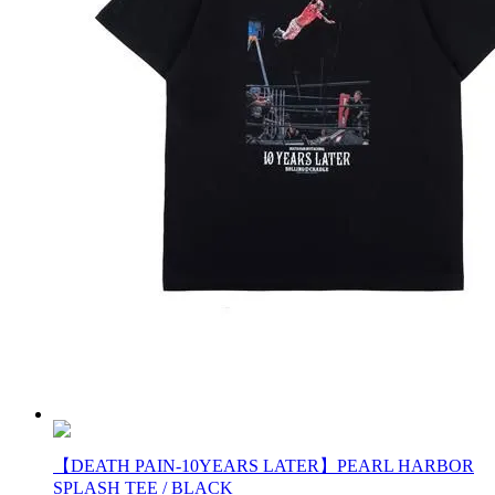
【DEATH PAIN-10YEARS LATER】PEARL HARBOR
SPLASH TEE / BLACK