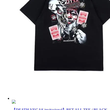
【DEATH VEGAS invitacional】BET ALL TEE / BLACK