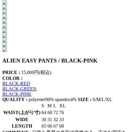
ALIEN EASY PANTS / BLACK-PINK
PRICE :
15,800円(税込)
COLOR :
BLACK-RED
BLACK-GREEN
BLACK-PINK
QUALITY :
polyester96% spandex4%
SIZE :
S/M/L/XL
S
M
L
XL
WAIST(上がり寸)
64
68
72
76
WIDE
30
31
32
33
LENGTH
65
66
67
68