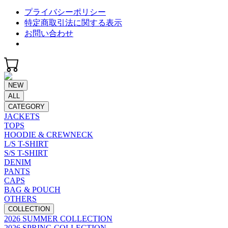
プライバシーポリシー
特定商取引法に関する表示
お問い合わせ
NEW
ALL
CATEGORY
JACKETS
TOPS
HOODIE & CREWNECK
L/S T-SHIRT
S/S T-SHIRT
DENIM
PANTS
CAPS
BAG & POUCH
OTHERS
COLLECTION
2026 SUMMER COLLECTION
2026 SPRING COLLECTION