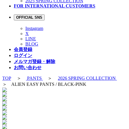
2025 SPRING COLLECTION
FOR INTERNATIONAL CUSTOMERS
OFFICIAL SNS
Instagram
X
LINE
BLOG
会員登録
ログイン
メルマガ登録・解除
お問い合わせ
TOP
＞
PANTS
＞
2026 SPRING COLLECTION
＞ ALIEN EASY PANTS / BLACK-PINK