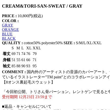
CREAM&TORI-SAN-SWEAT / GRAY
PRICE :
10,800円(税込)
COLOR :
GRAY
ORANGE
BLUE
BLACK
QUALITY :
cotton50% polyester50%
SIZE :
S/M/L/XL/XXL
S
M
L
XL
XXL
着丈
69
71
74
76
79
身幅
51
55
61
66
71
袖丈
85
88
90
93
95
COMMENT :
国内外のアーティストの音源のカバーアート、
ているイラストレーター”TM paint”とのコラボレーションア
【8オンス裏起毛スウェット】
「今回初公開、トリさん骨バーション。レントゲンで見ると
受付期間 12月23日 23:59まで
■返品・キャンセルについて