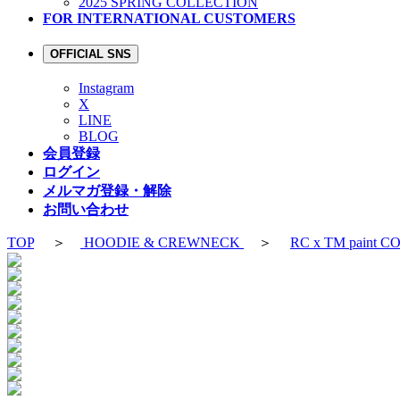
2025 SPRING COLLECTION
FOR INTERNATIONAL CUSTOMERS
OFFICIAL SNS
Instagram
X
LINE
BLOG
会員登録
ログイン
メルマガ登録・解除
お問い合わせ
TOP
＞
HOODIE & CREWNECK
＞
RC x TM paint