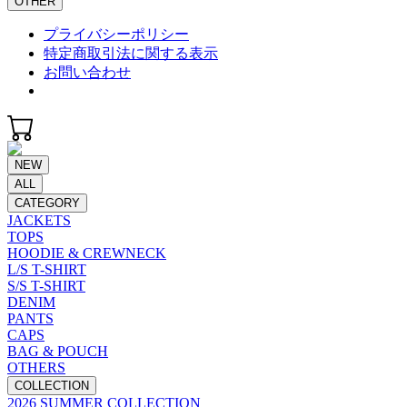
OTHER
プライバシーポリシー
特定商取引法に関する表示
お問い合わせ
NEW
ALL
CATEGORY
JACKETS
TOPS
HOODIE & CREWNECK
L/S T-SHIRT
S/S T-SHIRT
DENIM
PANTS
CAPS
BAG & POUCH
OTHERS
COLLECTION
2026 SUMMER COLLECTION