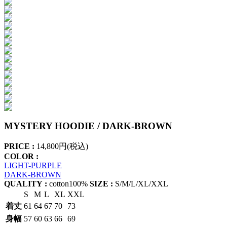
MYSTERY HOODIE / DARK-BROWN
PRICE :
14,800円(税込)
COLOR :
LIGHT-PURPLE
DARK-BROWN
QUALITY :
cotton100%
SIZE :
S/M/L/XL/XXL
S
M
L
XL
XXL
着丈
61
64
67
70
73
身幅
57
60
63
66
69