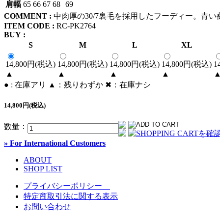
肩幅
65
66
67
68
69
COMMENT :
中肉厚の30/7裏毛を採用したフーディー。青い薔
ITEM CODE :
RC-PK2764
BUY :
S
M
L
XL
14,800円(税込)
14,800円(税込)
14,800円(税込)
14,800円(税込)
1
▲
▲
▲
▲
● : 在庫アリ ▲：残りわずか ✖︎：在庫ナシ
14,800円(税込)
数量：
» For International Customers
ABOUT
SHOP LIST
プライバシーポリシー
特定商取引法に関する表示
お問い合わせ