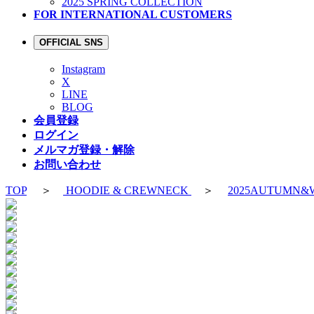
2025 SPRING COLLECTION
FOR INTERNATIONAL CUSTOMERS
OFFICIAL SNS
Instagram
X
LINE
BLOG
会員登録
ログイン
メルマガ登録・解除
お問い合わせ
TOP
＞
HOODIE & CREWNECK
＞
2025AUTUMN&