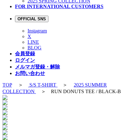
2025 SPRING COLLECTION
FOR INTERNATIONAL CUSTOMERS
OFFICIAL SNS
Instagram
X
LINE
BLOG
会員登録
ログイン
メルマガ登録・解除
お問い合わせ
TOP
＞
S/S T-SHIRT
＞
2025 SUMMER
COLLECTION
＞ RUN DONUTS TEE / BLACK-B