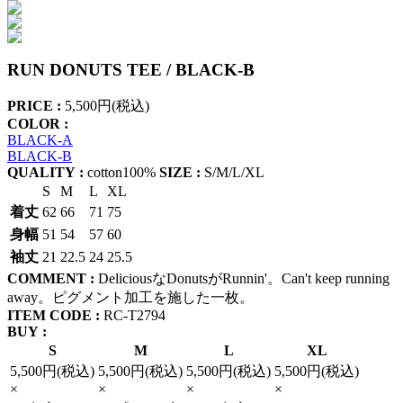
RUN DONUTS TEE / BLACK-B
PRICE :
5,500円(税込)
COLOR :
BLACK-A
BLACK-B
QUALITY :
cotton100%
SIZE :
S/M/L/XL
S
M
L
XL
着丈
62
66
71
75
身幅
51
54
57
60
袖丈
21
22.5
24
25.5
COMMENT :
DeliciousなDonutsがRunnin'。Can't keep running
away。ピグメント加工を施した一枚。
ITEM CODE :
RC-T2794
BUY :
S
M
L
XL
5,500円(税込)
5,500円(税込)
5,500円(税込)
5,500円(税込)
×
×
×
×