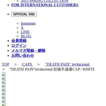
2025 SPRING COLLECTION
FOR INTERNATIONAL CUSTOMERS
OFFICIAL SNS
Instagram
X
LINE
BLOG
会員登録
ログイン
メルマガ登録・解除
お問い合わせ
TOP
＞
CAPS
＞
"DEATH PAIN" invitacional
＞ “DEATH PAIN”invitacional 狂猿不成者CAP / WHITE