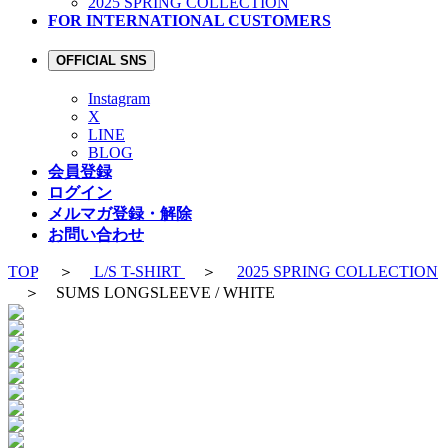
2025 SPRING COLLECTION
FOR INTERNATIONAL CUSTOMERS
OFFICIAL SNS
Instagram
X
LINE
BLOG
会員登録
ログイン
メルマガ登録・解除
お問い合わせ
TOP
＞
L/S T-SHIRT
＞
2025 SPRING COLLECTION
＞ SUMS LONGSLEEVE / WHITE