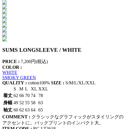
SUMS LONGSLEEVE / WHITE
PRICE :
7,200円(税込)
COLOR :
WHITE
SMOKY GREEN
QUALITY :
cotton100%
SIZE :
S/M/L/XL/XXL
S
M
L
XL
XXL
着丈
62
66
70
74
78
身幅
49
52
55
58
63
袖丈
60
62
63
64
65
COMMENT :
クラシックなグラフィックがスタイリングの
アクセントに。バックプリントのインパクト大。
ITEM CODE :
RC-LT2618