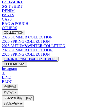
L/S T-SHIRT
S/S T-SHIRT
DENIM
PANTS
CAPS
BAG & POUCH
OTHERS
COLLECTION
2026 SUMMER COLLECTION
2026 SPRING COLLECTION
2025 AUTUM&WINTER COLLETION
2025 SUMMER COLLECTION
2025 SPRING COLLECTION
FOR INTERNATIONAL CUSTOMERS
OFFICIAL SNS
Instagram
X
LINE
BLOG
会員登録
ログイン
メルマガ登録・解除
お問い合わせ