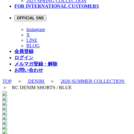
2025 SPRING COLLECTION
FOR INTERNATIONAL CUSTOMERS
OFFICIAL SNS
Instagram
X
LINE
BLOG
会員登録
ログイン
メルマガ登録・解除
お問い合わせ
TOP
＞
DENIM
＞
2026 SUMMER COLLECTION
＞ RC DENIM SHORTS / BLUE