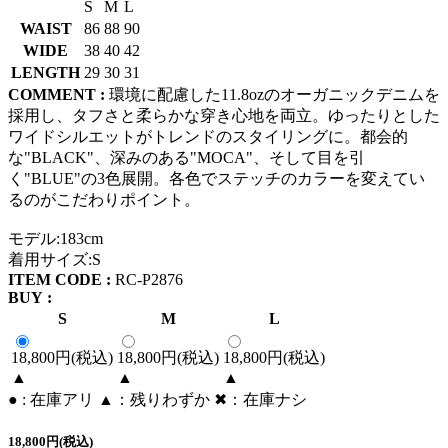
S
M
L
WAIST
86
88
90
WIDE
38
40
42
LENGTH
29
30
31
COMMENT :
環境に配慮した11.8ozのオーガニックデニムを
採用し、タフさと柔らかな穿き心地を両立。ゆったりとした
ワイドシルエットがトレンドのスタイリングに。都会的
な"BLACK"、深みのある"MOCA"、そして目を引
く"BLUE"の3色展開。各色でステッチのカラーを変えてい
るのがこだわりポイント。
モデル:183cm
着用サイズ:S
ITEM CODE :
RC-P2876
BUY :
S
M
L
18,800円(税込)
18,800円(税込)
18,800円(税込)
▲
▲
▲
● : 在庫アリ ▲：残りわずか ✖︎：在庫ナシ
18,800円(税込)