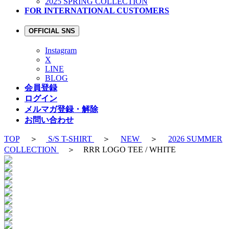
2025 SPRING COLLECTION
FOR INTERNATIONAL CUSTOMERS
OFFICIAL SNS
Instagram
X
LINE
BLOG
会員登録
ログイン
メルマガ登録・解除
お問い合わせ
TOP
＞
S/S T-SHIRT
＞
NEW
＞
2026 SUMMER
COLLECTION
＞ RRR LOGO TEE / WHITE