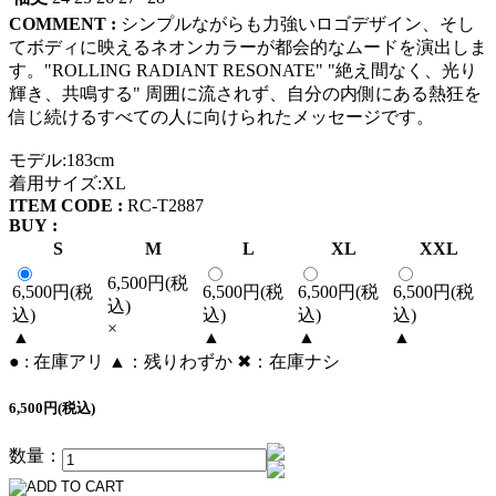
COMMENT :
シンプルながらも力強いロゴデザイン、そし
てボディに映えるネオンカラーが都会的なムードを演出しま
す。"ROLLING RADIANT RESONATE" "絶え間なく、光り
輝き、共鳴する" 周囲に流されず、自分の内側にある熱狂を
信じ続けるすべての人に向けられたメッセージです。
モデル:183cm
着用サイズ:XL
ITEM CODE :
RC-T2887
BUY :
S
M
L
XL
XXL
6,500円(税
6,500円(税
6,500円(税
6,500円(税
6,500円(税
込)
込)
込)
込)
込)
×
▲
▲
▲
▲
● : 在庫アリ ▲：残りわずか ✖︎：在庫ナシ
6,500円(税込)
数量：