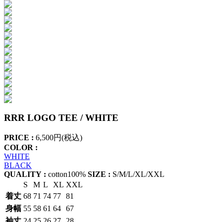
RRR LOGO TEE / WHITE
PRICE :
6,500円(税込)
COLOR :
WHITE
BLACK
QUALITY :
cotton100%
SIZE :
S/M/L/XL/XXL
S
M
L
XL
XXL
着丈
68
71
74
77
81
身幅
55
58
61
64
67
袖丈
24
25
26
27
28