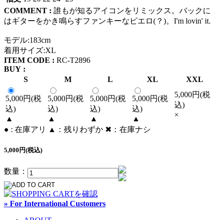
COMMENT :
誰もが知るアイコンをリミックス。バックに
はギターをかき鳴らすファンキーなピエロ(？)。I'm lovin' it.
モデル:183cm
着用サイズ:XL
ITEM CODE :
RC-T2896
BUY :
S
M
L
XL
XXL
5,000円(税
5,000円(税
5,000円(税
5,000円(税
5,000円(税
込)
込)
込)
込)
込)
×
▲
▲
▲
▲
● : 在庫アリ ▲：残りわずか ✖︎：在庫ナシ
5,000円(税込)
数量：
» For International Customers