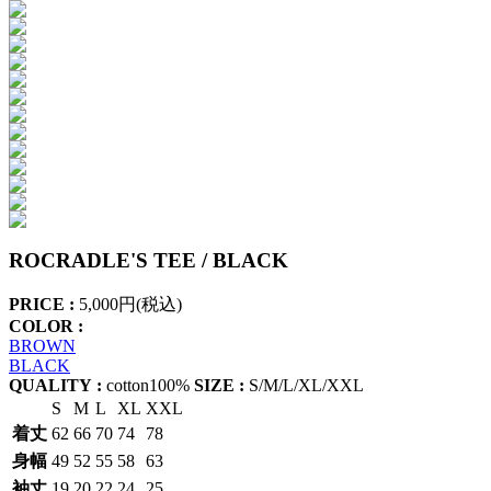
ROCRADLE'S TEE / BLACK
PRICE :
5,000円(税込)
COLOR :
BROWN
BLACK
QUALITY :
cotton100%
SIZE :
S/M/L/XL/XXL
S
M
L
XL
XXL
着丈
62
66
70
74
78
身幅
49
52
55
58
63
袖丈
19
20
22
24
25