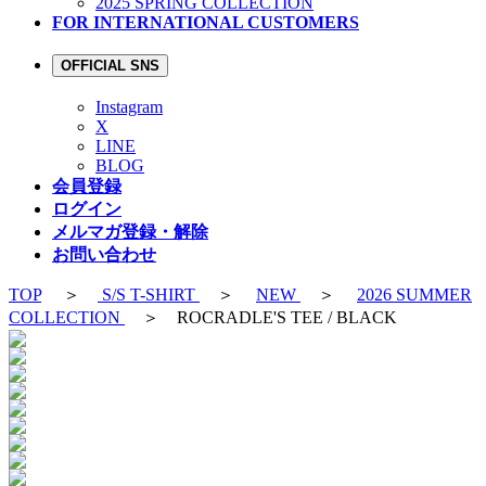
2025 SPRING COLLECTION
FOR INTERNATIONAL CUSTOMERS
OFFICIAL SNS
Instagram
X
LINE
BLOG
会員登録
ログイン
メルマガ登録・解除
お問い合わせ
TOP
＞
S/S T-SHIRT
＞
NEW
＞
2026 SUMMER
COLLECTION
＞ ROCRADLE'S TEE / BLACK